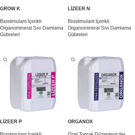
GROW K
LİZEER N
Biostimulant İçerikli
Biostimulant İçerikli
Organomineral Sıvı Damlama
Organomineral Sıvı Damlama
Gübreleri
Gübreleri
DEVAMINI OKU
DEVAMINI OKU
LİZEER P
ORGANOX
Biostimulant İçerikli
Özel Toprak Düzenleyiciler