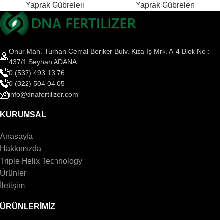
Yaprak Gübreleri
Yaprak Gübreleri
Onur Mah. Turhan Cemal Beriker Bulv. Kiza İş Mrk. A-4 Blok No :
437/1 Seyhan ADANA
0 (537) 493 13 76
0 (322) 504 04 05
info@dnafertilizer.com
KURUMSAL
Anasayfa
Hakkımızda
Triple Helix Technology
Ürünler
İletişim
ÜRÜNLERİMİZ