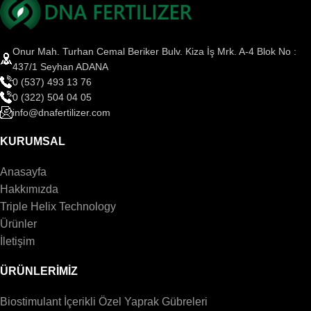
Onur Mah. Turhan Cemal Beriker Bulv. Kiza İş Mrk. A-4 Blok No :
437/1 Seyhan ADANA
0 (537) 493 13 76
0 (322) 504 04 05
info@dnafertilizer.com
KURUMSAL
Anasayfa
Hakkımızda
Triple Helix Technology
Ürünler
İletişim
ÜRÜNLERİMİZ
Biostimulant İçerikli Özel Yaprak Gübreleri