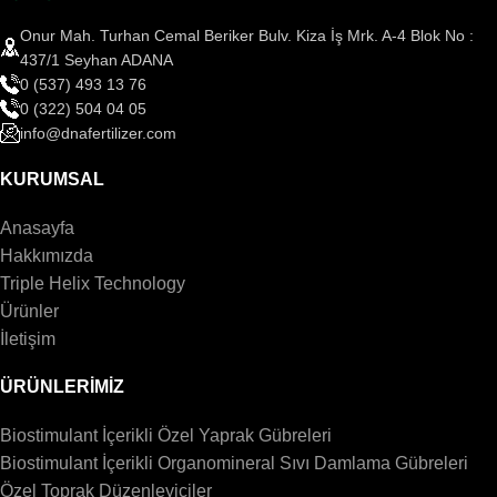
Onur Mah. Turhan Cemal Beriker Bulv. Kiza İş Mrk. A-4 Blok No :
437/1 Seyhan ADANA
0 (537) 493 13 76
0 (322) 504 04 05
info@dnafertilizer.com
KURUMSAL
Anasayfa
Hakkımızda
Triple Helix Technology
Ürünler
İletişim
ÜRÜNLERİMİZ
Biostimulant İçerikli Özel Yaprak Gübreleri
Biostimulant İçerikli Organomineral Sıvı Damlama Gübreleri
Özel Toprak Düzenleyiciler