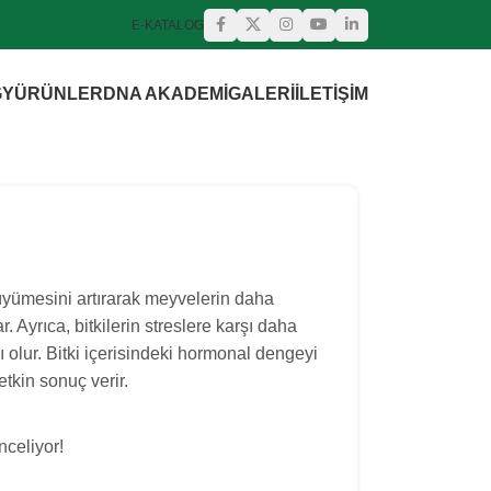
E-KATALOG
GY
ÜRÜNLER
DNA AKADEMI
GALERI
İLETIŞIM
üyümesini artırarak meyvelerin daha
. Ayrıca, bitkilerin streslere karşı daha
 olur. Bitki içerisindeki hormonal dengeyi
kin sonuç verir.
nceliyor!