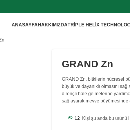
ANASAYFA
HAKKIMIZDA
TRİPLE HELİX TECHNOLO
Zn
GRAND Zn
GRAND Zn, bitkilerin hücresel b
büyük ve dayanıklı olmasını sağlar
dirençli hale gelmelerine yardımcı
sağlayarak meyve büyümesinde et
12
Kişi şu anda bu ürünü i