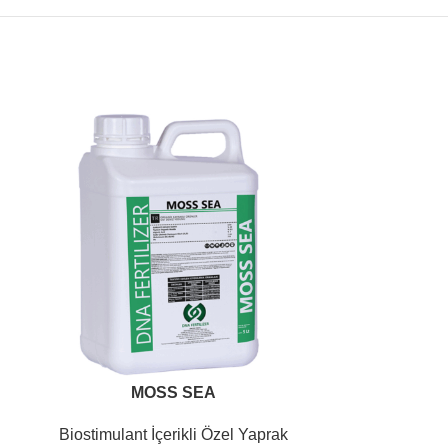
MOSS SEA
Biostimulant İçerikli Özel Yaprak
Biostimulant