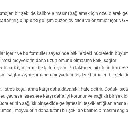
n bir şekilde kalibre almasını sağlamak için özel olarak gelişt
mış olup bitki gelişim düzenleyicileri ve enzimler içerir. GRA
 içerir ve bu formüller sayesinde bitkilerdeki hücrelerin büyüm
dilmesi meyvelerin daha uzun ömürlü olmasına katkı sağlar
mek için temel faktörleri içerir. Bu faktörler, bitkilerin hücre
esini sağlar. Aynı zamanda meyvelerin eşit ve homojen bir şekild
i stres koşullarına karşı daha dayanıklı hale getirir. Soğuk, sıc
er, çevresel streslere karşı daha iyi korunur ve sağlıklı bir şe
relerinin sağlıklı bir şekilde gelişmesini teşvik ettiği anlamına 
yümesi, meyvelerin daha tutarlı bir şekilde kalibre almasını sağ