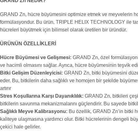
GRAND Zn NEDİR?
GRAND Zn, hücre büyümesini optimize etmek ve meyvelerin homoje
formülasyondur. Bu ürün, TRIPLE HELIX TECHNOLOGY ile tasarlan
hücreleri büyütmek için bilimsel olarak üretilen bir üründür.
ÜRÜNÜN ÖZELLİKLERİ
Hücre Büyümesi ve Gelişmesi:
GRAND Zn, özel formülasyonlar
ve hacimli olmasını sağlar. Ayrıca, hücre büyümesinin teşvik e
Bitki Gelişim Düzenleyicisi:
GRAND Zn, bitki büyümesini düzenle
eder. Bu, bitkilerin daha sağlıklı ve homojen bir şekilde büyüm
artırır
Stres Koşullarına Karşı Dayanıklılık:
GRAND Zn, bitkileri çeşitl
bitkilerin savunma mekanizmalarını güçlendirir. Bu sayede bitkil
Sağlıklı Meyve Kalibrasyonu:
Bu özellik, GRAND Zn’in bitki hüc
kaliteye ulaşmasına yardımcı olur. Bitki hücrelerinin dengeli bü
çekici hale gelirler.