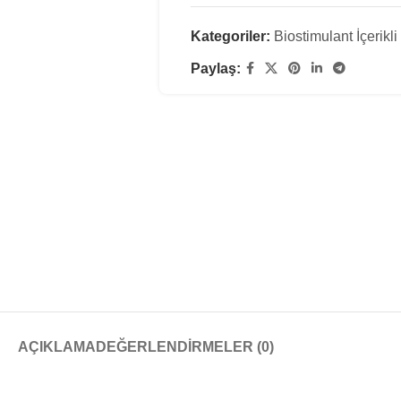
Kategoriler:
Biostimulant İçerikl
Paylaş:
AÇIKLAMA
DEĞERLENDIRMELER (0)