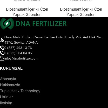
Biostimulant İçerikli Özel
Biostimulant İçerikli Özel
Yaprak Gübreleri
Yaprak Gübreleri
Onur Mah. Turhan Cemal Beriker Bulv. Kiza İş Mrk. A-4 Blok No :
437/1 Seyhan ADANA
0 (537) 493 13 76
0 (322) 504 04 05
info@dnafertilizer.com
KURUMSAL
Anasayfa
Hakkımızda
Triple Helix Technology
Ürünler
İletişim