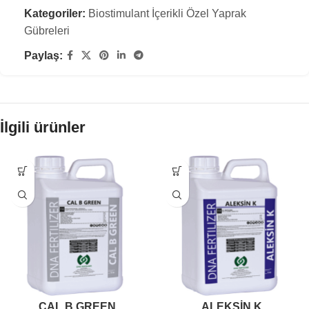
Kategoriler:
Biostimulant İçerikli Özel Yaprak
Gübreleri
Paylaş:
İlgili ürünler
CAL B GREEN
ALEKSİN K