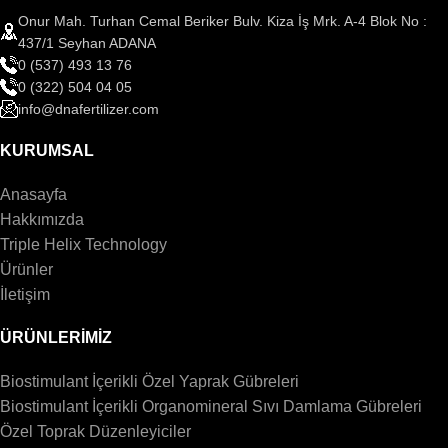
Onur Mah. Turhan Cemal Beriker Bulv. Kiza İş Mrk. A-4 Blok No :
437/1 Seyhan ADANA
0 (537) 493 13 76
0 (322) 504 04 05
info@dnafertilizer.com
KURUMSAL
Anasayfa
Hakkımızda
Triple Helix Technology
Ürünler
İletişim
ÜRÜNLERİMİZ
Biostimulant İçerikli Özel Yaprak Gübreleri
Biostimulant İçerikli Organomineral Sıvı Damlama Gübreleri
Özel Toprak Düzenleyiciler